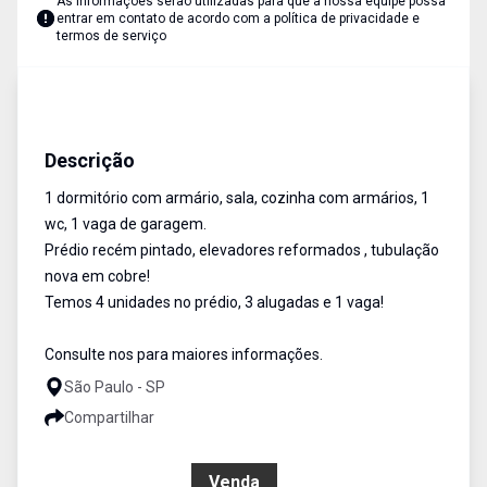
As informações serão utilizadas para que a nossa equipe possa
entrar em contato de acordo com a
política de privacidade e
termos de serviço
Apartamentos
VENDA
Cód:
5242
Descrição
1 dormitório com armário, sala, cozinha com armários, 1
wc, 1 vaga de garagem.
Prédio recém pintado, elevadores reformados , tubulação
nova em cobre!
Temos 4 unidades no prédio, 3 alugadas e 1 vaga!
Consulte nos para maiores informações.
São Paulo - SP
Compartilhar
R$ 450.000,00
Venda