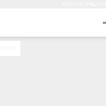
(11) 97153-7845
(11) 2
H
ERDE!