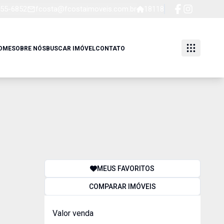
255-6852
fcosta@fcostaimoveis.com.br
18118
OME
SOBRE NÓS
BUSCAR IMÓVEL
CONTATO
MEUS FAVORITOS
COMPARAR IMÓVEIS
Valor venda