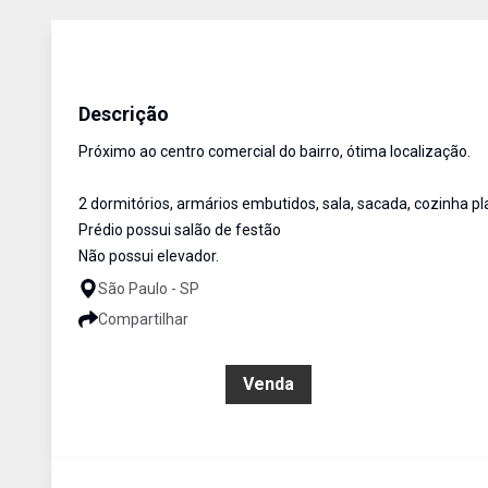
Apartamentos
VENDA
Cód:
5229
Descrição
Próximo ao centro comercial do bairro, ótima localização.
2 dormitórios, armários embutidos, sala, sacada, cozinha pla
Prédio possui salão de festão
Não possui elevador.
São Paulo - SP
Compartilhar
R$ 424.000,00
Venda