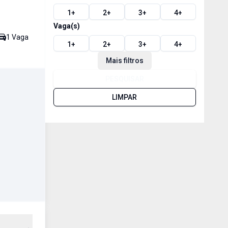
1
+
2
+
3
+
4
+
Vaga(s)
1
Vaga
1
+
2
+
3
+
4
+
Mais filtros
PESQUISAR
LIMPAR