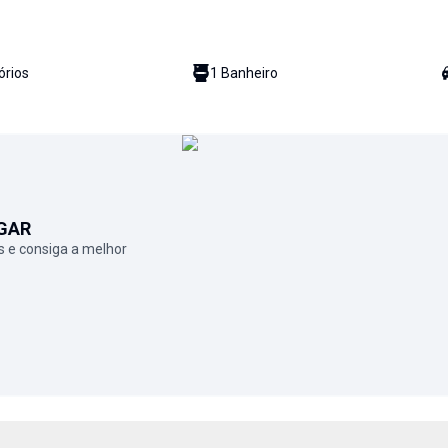
ório
s
1
Banheiro
GAR
 e consiga a melhor