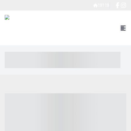
18118
----- ----- -- ------ ---- ---- -- ----- ----- ----- --- ------