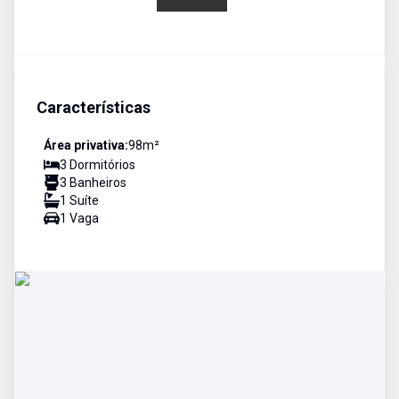
Características
Área privativa:
98
m²
3
Dormitório
s
3
Banheiro
s
1
Suíte
1
Vaga