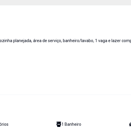
inha planejada, área de serviço, banheiro/lavabo, 1 vaga e lazer comp
ório
s
1
Banheiro