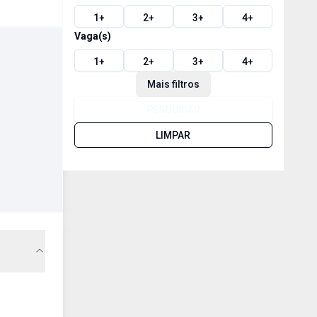
1
+
2
+
3
+
4
+
Vaga(s)
1
+
2
+
3
+
4
+
Mais filtros
PESQUISAR
LIMPAR