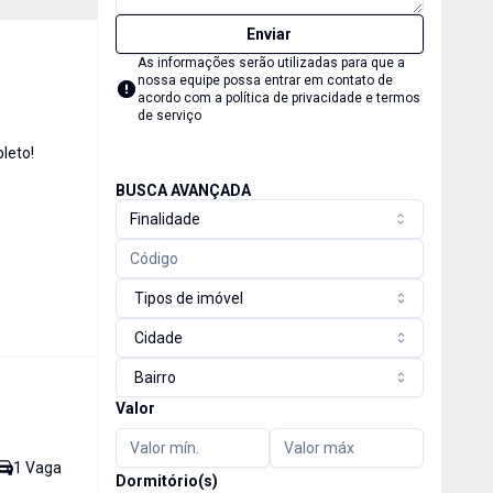
Enviar
As informações serão utilizadas para que a
nossa equipe possa entrar em contato de
acordo com a
política de privacidade e termos
de serviço
leto!
BUSCA AVANÇADA
Finalidade
Tipos de imóvel
Cidade
Bairro
Valor
1
Vaga
Dormitório(s)