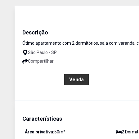
Apartamentos
VENDA
Cód:
5309
Descrição
Ótimo apartamento com 2 dormitórios, sala com varanda, coz
São Paulo - SP
Compartilhar
R$ 350.000,00
Venda
Características
Área privativa:
50
m²
2
Dormit