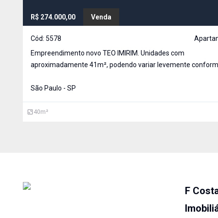
R$ 274.000,00
Venda
Cód:
5578
Aparta
Empreendimento novo TEO IMIRIM. Unidades com
aproximadamente 41m², podendo variar levemente conform
planta escolhida - com um bom aproveitamento do espaço.
Condição especial por tempo limitado: os custos de ITBI e Reg
São Paulo - SP
estão por conta da Constr
40
m²
F Cost
Imobili