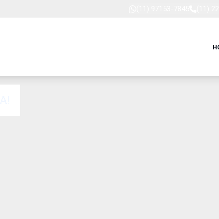
(11) 97153-7845
(11) 2
H
A!