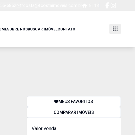
255-6852
fcosta@fcostaimoveis.com.br
18118
OME
SOBRE NÓS
BUSCAR IMÓVEL
CONTATO
MEUS FAVORITOS
COMPARAR IMÓVEIS
Valor venda