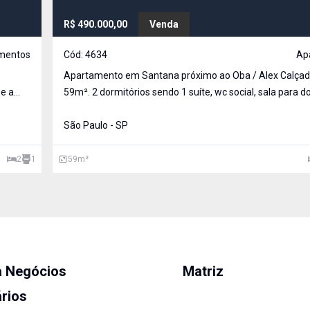
R$ 490.000,00
Venda
mentos
Cód:
4634
Ap
Apartamento em Santana próximo ao Oba / Alex Calçad
e a
59m². 2 dormitórios sendo 1 suíte, wc social, sala para dois
ambientes com sacada, cozinha planejada, area de serviço,
istro
aquecimento central, 2vagas e lazer completo, inclusive 
São Paulo - SP
2
1
59
m²
a Negócios
Matriz
ários