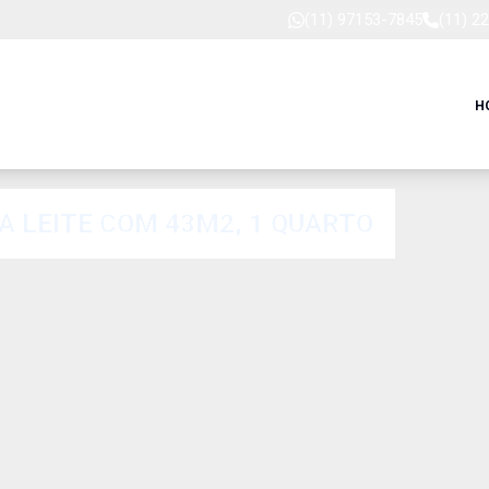
(11) 97153-7845
(11) 2
H
 LEITE COM 43M2, 1 QUARTO