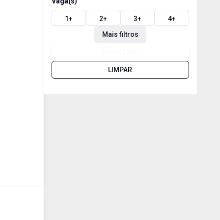
Vaga(s)
1
+
2
+
3
+
4
+
Mais filtros
PESQUISAR
LIMPAR