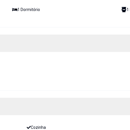
1
Dormitório
1
Cozinha