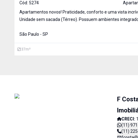
Cód:
5274
Aparta
Apartamentos novos! Praticidade, conforto e uma vista incrív
Unidade sem sacada (Térreo). Possuem ambientes integrados,
onde a sala e cozinha se complementam, 1 dormitório, 1 banheiro e
São Paulo - SP
área de serviço. Imóvel com bastante iluminação natural.
37
m²
F Cost
Imobili
CRECI:
(11) 97
(11) 22
fcosta@