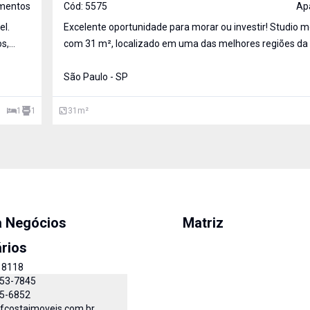
mentos
Cód:
5575
Ap
el.
Excelente oportunidade para morar ou investir! Studio moderno
com 31 m², localizado em uma das melhores regiões da
Norte, a poucos minutos do Metrô Parada Inglesa, prop
São Paulo - SP
praticida
1
1
31
m²
a Negócios
Matriz
ários
18118
153-7845
55-6852
fcostaimoveis.com.br