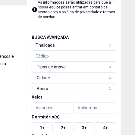
As informações serão utilizadas para que a
nossa equipe possa entrar em contato de
acordo com a
política de privacidade e termos
de serviço
BUSCA AVANÇADA
Finalidade
bancos e
so a
Tipos de imóvel
Cidade
Bairro
Valor
Dormitório(s)
1
+
2
+
3
+
4
+