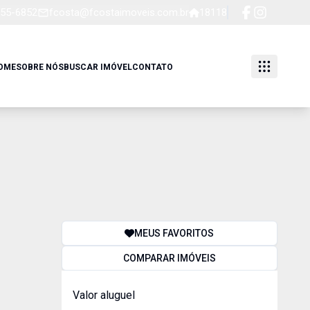
255-6852
fcosta@fcostaimoveis.com.br
18118
OME
SOBRE NÓS
BUSCAR IMÓVEL
CONTATO
MEUS FAVORITOS
COMPARAR IMÓVEIS
Valor aluguel