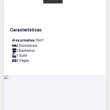
Características
Área privativa:
76
m²
3
Dormitório
s
2
Banheiro
s
1
Suíte
2
Vaga
s