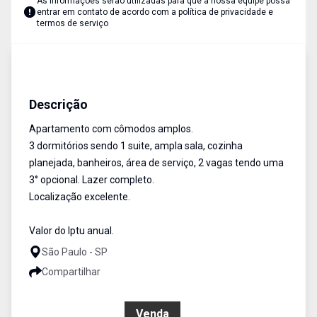
As informações serão utilizadas para que a nossa equipe possa
entrar em contato de acordo com a
política de privacidade e
termos de serviço
Apartamentos
VENDA
Cód:
4751
Descrição
Apartamento com cômodos amplos.
3 dormitórios sendo 1 suite, ampla sala, cozinha
planejada, banheiros, área de serviço, 2 vagas tendo uma
3° opcional. Lazer completo.
Localização excelente.
Valor do Iptu anual.
São Paulo - SP
Compartilhar
R$ 595.000,00
Venda