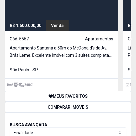
R$ 1.600.000,00
Venda
R$ 
Cód:
5557
Apartamentos
Cód
Apartamento Santana a 50m do McDonald's da Av.
Lin
Brás Leme. Excelente imóvel com 3 suites completas,
Perdi
sendo 2 com sacaca. Sala 3 ambientes com sacada,
dorm
wc social, cozinha planejada, área de serviço com
São Paulo - SP
com 
São 
dependência de empregada e banheiro. Imóvel com 2
de s
vag
3
4
3
2
140
MEUS FAVORITOS
COMPARAR IMÓVEIS
BUSCA AVANÇADA
Finalidade