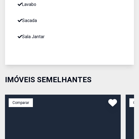
Lavabo
Sacada
Sala Jantar
IMÓVEIS SEMELHANTES
Comparar
Co