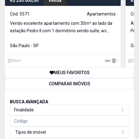
R$ 250.000,00
Venda
R$ 
Cód:
5571
Apartamentos
Cód
Vendo excelente apartamento com 35m² ao lado da
Apar
estação Pedro ll com 1 dormitório sendo suíte, wc
Pró
social, sala com sacada, cozinha planejada e área de
região. Repleto de armári
serviço. Lazer com fitnes lojas de conveniência e etc.
São Paulo - SP
integ
São 
Fitn
35
m²
1
1
32
MEUS FAVORITOS
COMPARAR IMÓVEIS
BUSCA AVANÇADA
Finalidade
Tipos de imóvel