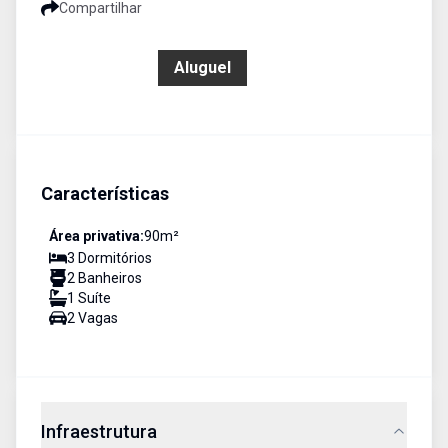
Compartilhar
R$ 4.250,00
Aluguel
Características
Área privativa:
90
m²
3
Dormitório
s
2
Banheiro
s
1
Suíte
2
Vaga
s
Infraestrutura