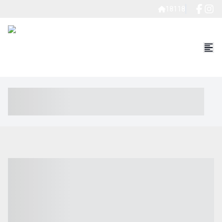
18118
----- ----- -- ------ ---- ---- -- ----- ----- ----- --- ------