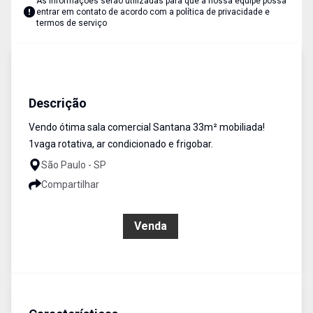
As informações serão utilizadas para que a nossa equipe possa
entrar em contato de acordo com a
política de privacidade e
termos de serviço
Salas/Conjuntos
VENDA
Cód:
5172
Descrição
Vendo ótima sala comercial Santana 33m² mobiliada!
1vaga rotativa, ar condicionado e frigobar.
São Paulo - SP
Compartilhar
R$ 350.000,00
Venda