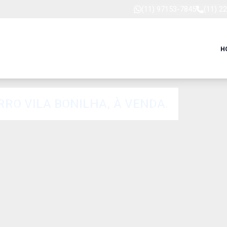
(11) 97153-7845
(11) 2
H
RRO VILA BONILHA, À VENDA.