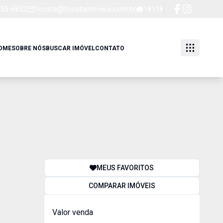
255-6852
fcosta@fcostaimoveis.com.br
18118
OME
SOBRE NÓS
BUSCAR IMÓVEL
CONTATO
MEUS FAVORITOS
COMPARAR IMÓVEIS
Valor venda