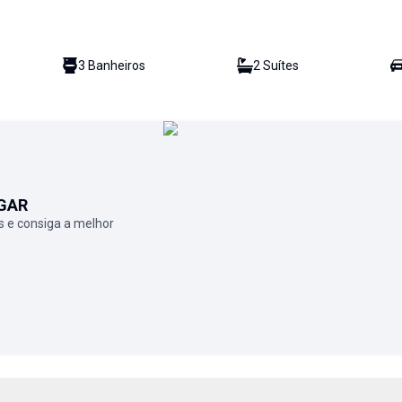
3
Banheiro
s
2
Suíte
s
GAR
 e consiga a melhor