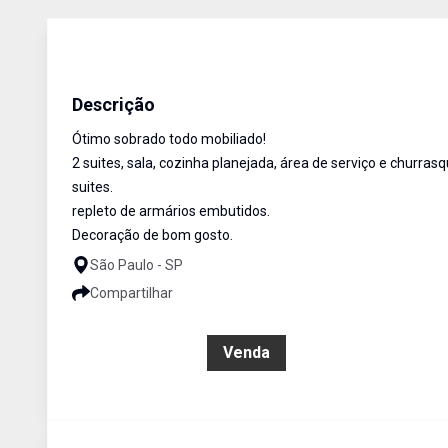
Sobrado
VENDA
Cód:
4082
Descrição
Ótimo sobrado todo mobiliado!
2 suites, sala, cozinha planejada, área de serviço e churra
suites.
repleto de armários embutidos.
Decoração de bom gosto.
São Paulo - SP
Compartilhar
R$ 680.000,00
Venda