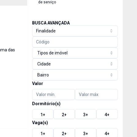
de serviço
BUSCA AVANÇADA
Finalidade
 uma das
Tipos de imóvel
Cidade
Bairro
Valor
Dormitório(s)
1
+
2
+
3
+
4
+
Vaga(s)
1
+
2
+
3
+
4
+