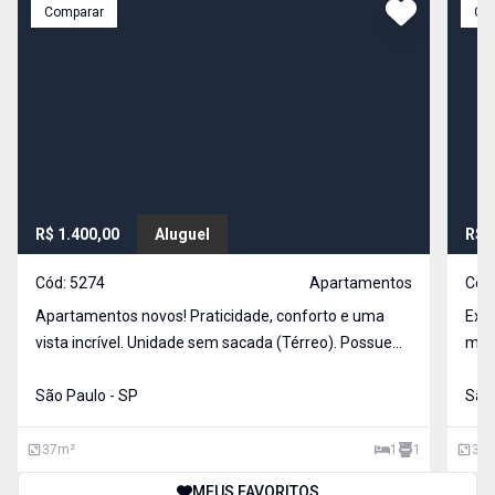
Comparar
Co
R$ 1.400,00
Aluguel
R$ 
Cód:
5274
Apartamentos
Cód
Apartamentos novos! Praticidade, conforto e uma
Exce
vista incrível. Unidade sem sacada (Térreo). Possuem
mod
ambientes integrados, onde a sala e cozinha se
melh
complementam, 1 dormitório, 1 banheiro e área de
São Paulo - SP
Metr
São 
serviço. Imóvel com bastante iluminação natural.
37
m²
1
1
31
MEUS FAVORITOS