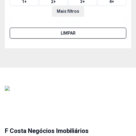
1
+
2
+
3
+
4
+
Mais filtros
PESQUISAR
LIMPAR
F Costa Negócios Imobiliários