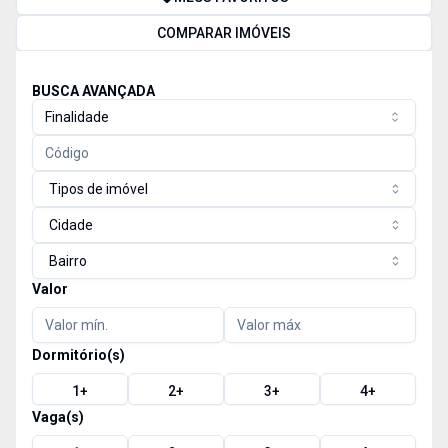
COMPARAR IMÓVEIS
BUSCA AVANÇADA
Finalidade
Tipos de imóvel
Cidade
Bairro
Valor
Dormitório(s)
1
+
2
+
3
+
4
+
Vaga(s)